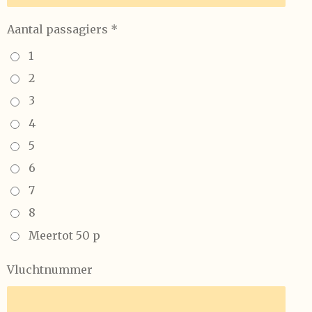
Aantal passagiers *
1
2
3
4
5
6
7
8
Meertot 50 p
Vluchtnummer