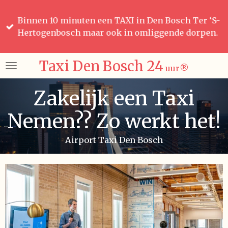
Ga
Binnen 10 minuten een TAXI in Den Bosch Ter ‘S-
direct
Hertogenbosch maar ook in omliggende dorpen.
naar
de
hoofdinhoud
Taxi Den Bosch 24
uur
®️
Zakelijk een Taxi
Nemen?? Zo werkt het!
Airport Taxi Den Bosch