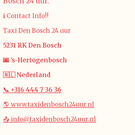
Bosch 24 uur.
ℹ️ Contact Info!!
Taxi Den Bosch 24 uur
5231 RK Den Bosch
🌆 's-Hertogenbosch
🇳🇱 Nederland
📞 +316 444 7 36 36
🌎 www.taxidenbosch24uur.nl
📤 info@taxidenbosch24uur.nl