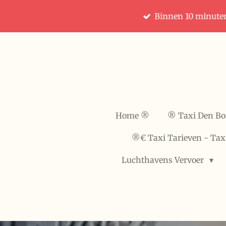
Ga
Binnen 10 minute
direct
naar
de
hoofdinhoud
Home ®️
®️ Taxi Den B
®️€ Taxi Tarieven - Tax
Luchthavens Vervoer