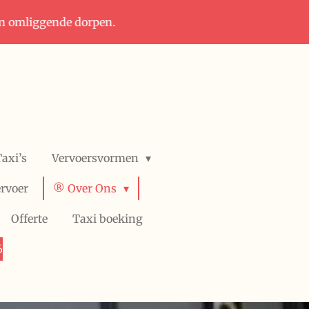
in omliggende dorpen.
axi’s
Vervoersvormen
rvoer
®️ Over Ons
Offerte
Taxi boeking
6