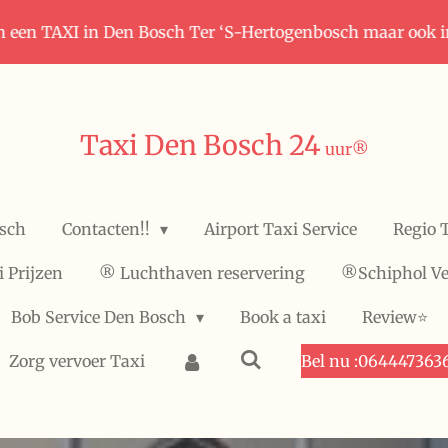
n een TAXI in Den Bosch Ter ‘S-Hertogenbosch maar ook 
Taxi Den Bosch 24
uur
®️
osch
Contacten!!
Airport Taxi Service
Regio T
i Prijzen
®️ Luchthaven reservering
®️Schiphol Ve
Bob Service Den Bosch
Book a taxi
Review⭐️
Zorg vervoer Taxi
Bel nu :064447363