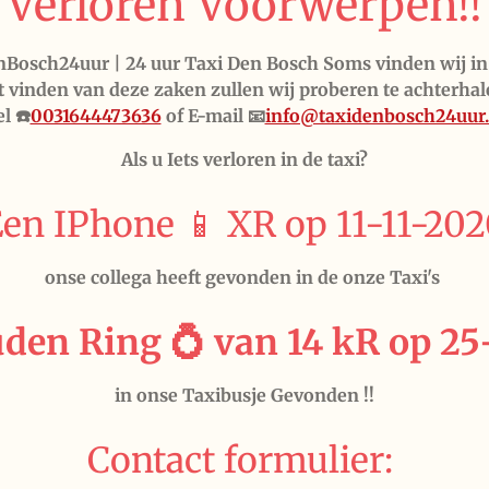
Verloren Voorwerpen!!
Bosch24uur | 24 uur Taxi Den Bosch Soms vinden wij in
t vinden van deze zaken zullen wij proberen te achterhal
l ☎️
0031644473636
of E-mail 📧
info@taxidenbosch24uur.
Als u Iets verloren in de taxi?
en IPhone 📱 XR op 11-11-20
onse collega heeft gevonden in de onze Taxi's
den Ring 💍 van 14 kR op 25
in onse Taxibusje Gevonden !!
Contact formulier: