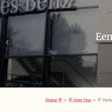
Een
Home ®️
»
®️ Over Ons
»
®️ Verl