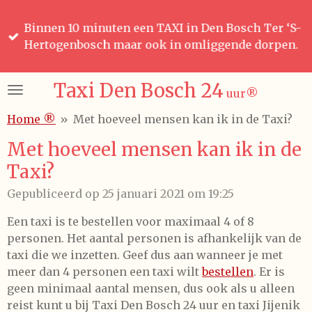
Ga
Binnen 10 minuten een TAXI in Den Bosch Ter ‘S-
direct
Hertogenbosch maar ook in omliggende dorpen.
naar
de
hoofdinhoud
Taxi Den Bosch 24
uur
®️
Home ®️
»
Met hoeveel mensen kan ik in de Taxi?
Met hoeveel mensen kan ik in de
Taxi?
Gepubliceerd op 25 januari 2021 om 19:25
Een taxi is te bestellen voor maximaal 4 of 8
personen. Het aantal personen is afhankelijk van de
taxi die we inzetten. Geef dus aan wanneer je met
meer dan 4 personen een taxi wilt
bestellen
. Er is
geen minimaal aantal mensen, dus ook als u alleen
reist kunt u bij Taxi Den Bosch 24 uur en taxi Jijenik