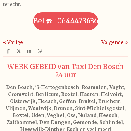
terecht.
Bel ☎️ : 0644473636
«
Vorige
Volgende
»
D
D
S
D
e
e
h
e
l
e
a
l
WERK GEBEID van Taxi Den Bosch
e
l
r
e
n
e
n
24 uur
Den Bosch, 'S-Hertogenbosch, Rosmalen, Vught,
Cromvoirt, Berlicum, Boxtel, Haaren, Helvoirt,
Oisterwijk, Heesch, Geffen, Brakel, Bruchem
Vlijmen, Waalwijk, Drunen, Sint-Michielsgestel,
Boxtel, Uden, Veghel, Oss, Nuland, Heesch,
Zaltbommel, Den Dungen, Gemonde, Schijndel,
Heeswijk-Dinther, Esch
en veel meer!