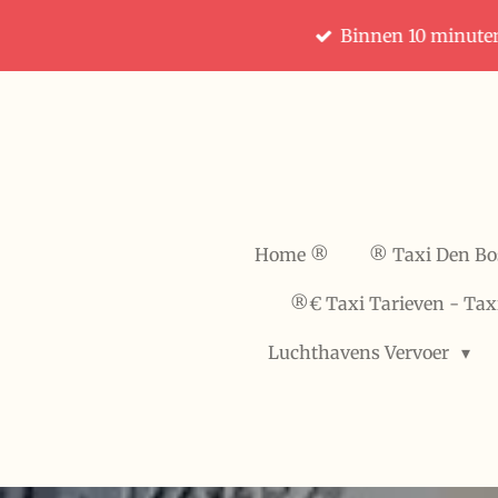
Ga
Binnen 10 minute
direct
naar
de
hoofdinhoud
Home ®️
®️ Taxi Den B
®️€ Taxi Tarieven - Tax
Luchthavens Vervoer