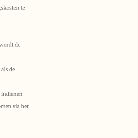
gskosten te
 wordt de
 als de
t indienen
emen via het