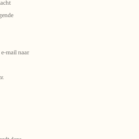
lacht
lgende
 e-mail naar
v.