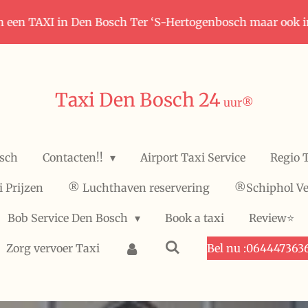
n een TAXI in Den Bosch Ter ‘S-Hertogenbosch maar ook 
Taxi Den Bosch 24
uur
®️
osch
Contacten!!
Airport Taxi Service
Regio T
i Prijzen
®️ Luchthaven reservering
®️Schiphol Ve
Bob Service Den Bosch
Book a taxi
Review⭐️
Zorg vervoer Taxi
Bel nu :064447363