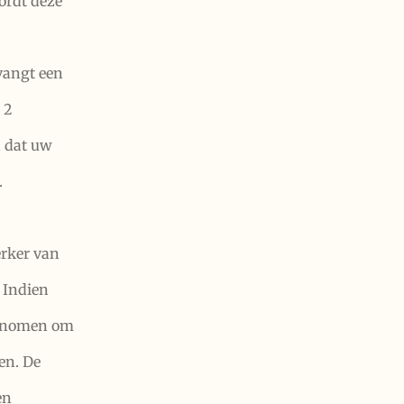
ordt deze
vangt een
 2
 dat uw
.
rker van
 Indien
genomen om
en. De
en