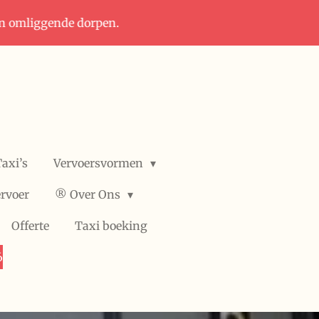
in omliggende dorpen.
axi’s
Vervoersvormen
rvoer
®️ Over Ons
Offerte
Taxi boeking
6