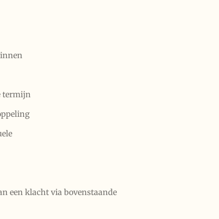
binnen
 termijn
koppeling
uele
an een klacht via bovenstaande