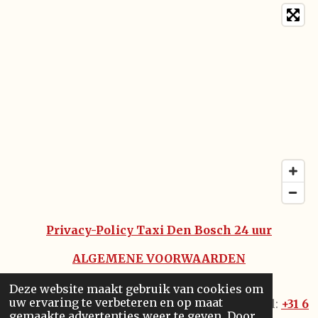
Privacy-Policy Taxi Den Bosch 24 uur
ALGEMENE VOORWAARDEN
DISCLAIMER
Deze website maakt gebruik van cookies om
uw ervaring te verbeteren en op maat
© 2005 - 2021
®️
Taxi Den Bosch 24
uur - Tel:
+31 6
gemaakte advertenties weer te geven. Door