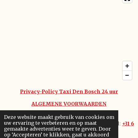
Privacy-Policy Taxi Den Bosch 24 uur
ALGEMENE VOORWAARDEN
DISCLAIMER
Deze website maakt gebruik van cookies om
uw ervaring te verbeteren en op maat
© 2005 - 2021
®️
Taxi Den Bosch 24
uur - Tel:
+31 6
gemaakte advertenties weer te geven. Door
444 7 36 36
op ‘Accepteren’ te klikken, gaat u akkoord