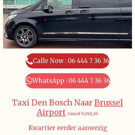
Calle Now : 06 444 7 36 36
WhatsApp : 06 444 7 36 36
Taxi Den Bosch Naar
Brussel
Airport
vanaf €249,20
Kwartier eerder aanwezig