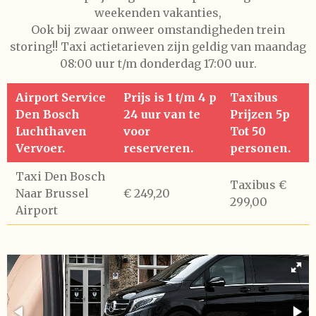
weekenden vakanties,
Ook bij zwaar onweer omstandigheden trein
storing!!
Taxi actietarieven zijn geldig van maandag
08:00 uur t/m donderdag 17:00 uur.
Airport Service
Prijs is 1 t/m 4 p
Taxibus
Den Bosch
24 uur van te
Prijzen 5p
Luchthaven
voor
Tot 50
Vervoer.
reserveren.
personen.
Taxi Den Bosch
Taxibus €
Naar Brussel
€ 249,20
299,00
Airport