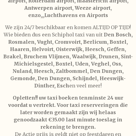
airport, Rotterdam airport, maastericht airport,
Antwerpen airport, Weeze airport,
enzo,,,Luchthavens en Airports
We zijn 24/7 beschikbaar en komen ALTIJD OP TIJD!
Wie bieden dus een Schiphol taxi van uit
Den Bosch,
Rosmalen, Vught, Cromvoirt, Berlicum, Boxtel,
Haaren, Helvoirt, Oisterwijk, Heesch, Geffen,
Brakel, Bruchem Vlijmen, Waalwijk, Drunen, Sint-
Michielsgestel, Boxtel, Uden, Veghel, Oss,
Nuland, Heesch, Zaltbommel, Den Dungen,
Gemonde, Den Dungen, Schijndel, Heeswijk-
Dinther, Esch
en veel meer!
Opletten!! uw taxi boeken tenminste 24 uur
voordat u vertrekt. Voor taxi reserveringen die
later worden gemaakt zijn wij helaas
genoodzaakt €35.00 last minute toeslag in
rekening te brengen.
De Actie prijs is geldt niet op feestdagen en