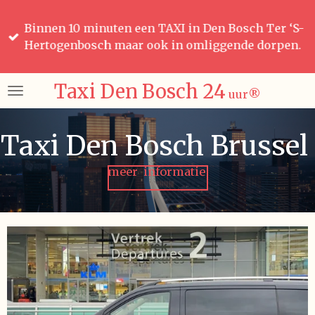
Ga
Binnen 10 minuten een TAXI in Den Bosch Ter ‘S-
direct
Hertogenbosch maar ook in omliggende dorpen.
naar
de
hoofdinhoud
Taxi Den Bosch 24
uur
®️
Taxi Den Bosch Brussel
meer informatie