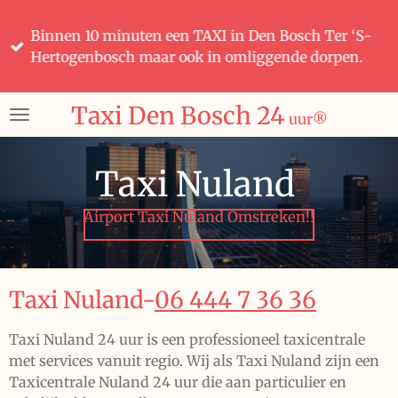
Ga
Binnen 10 minuten een TAXI in Den Bosch Ter ‘S-
direct
Hertogenbosch maar ook in omliggende dorpen.
naar
de
hoofdinhoud
Taxi Den Bosch 24
uur
®️
Taxi Nuland
Airport Taxi Nuland Omstreken!!
Taxi Nuland-
06 444 7 36 36
Taxi Nuland 24 uur is een professioneel taxicentrale
met services vanuit regio. Wij als Taxi Nuland zijn een
Taxicentrale Nuland 24 uur die aan particulier en