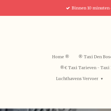
Ga
Binnen 10 minuten 
direct
naar
de
hoofdinhoud
Home ®️
®️ Taxi Den Bos
®️€ Taxi Tarieven - Taxi 
Luchthavens Vervoer