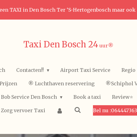
een TAXI in Den Bosch Ter ‘S-Hertogenbosch maar ook
Taxi Den Bosch 24
uur
®️
ch
Contacten!!
Airport Taxi Service
Regio 
Prijzen
®️ Luchthaven reservering
®️Schiphol 
Bob Service Den Bosch
Book a taxi
Review⭐️
Zorg vervoer Taxi
Bel nu :06444736