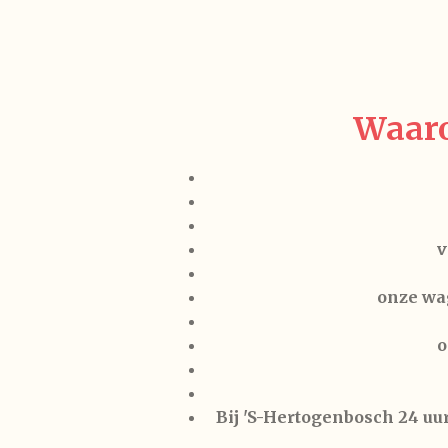
Waaro
v
onze wa
o
Bij 'S-Hertogenbosch 24 uur