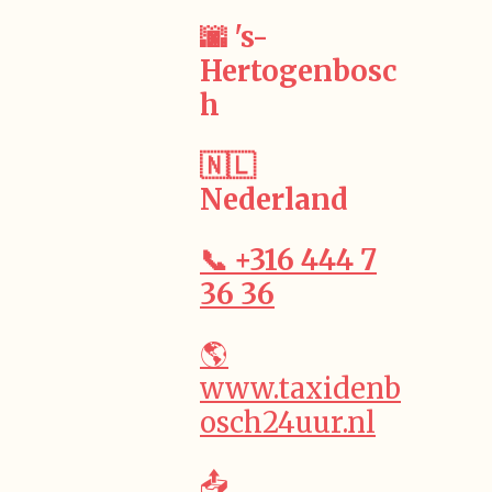
🌆 's-
Hertogenbosc
h
🇳🇱
Nederland
📞 +316 444 7
36 36
🌎
www.taxidenb
osch24uur.nl
📤