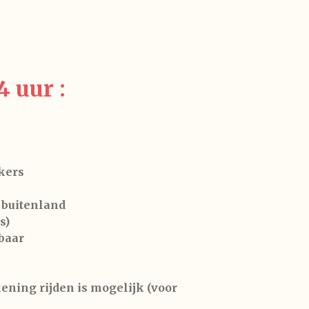
 uur :
kers
 buitenland
s)
baar
kening rijden is mogelijk (voor