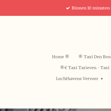
Ga
Binnen 10 minuten 
direct
naar
de
hoofdinhoud
Home ®️
®️ Taxi Den Bos
®️€ Taxi Tarieven - Taxi 
Luchthavens Vervoer