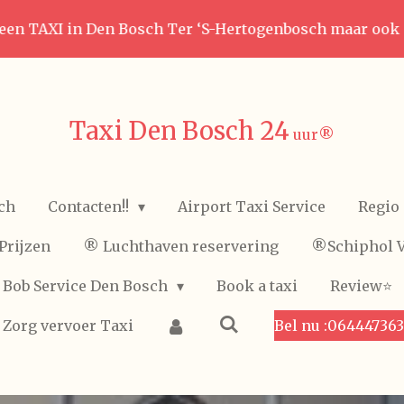
een TAXI in Den Bosch Ter ‘S-Hertogenbosch maar ook
Taxi Den Bosch 24
uur
®️
ch
Contacten!!
Airport Taxi Service
Regio 
Prijzen
®️ Luchthaven reservering
®️Schiphol 
Bob Service Den Bosch
Book a taxi
Review⭐️
Zorg vervoer Taxi
Bel nu :06444736