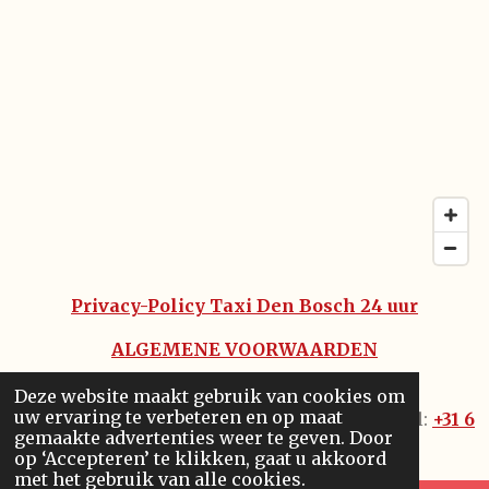
Privacy-Policy Taxi Den Bosch 24 uur
ALGEMENE VOORWAARDEN
DISCLAIMER
Deze website maakt gebruik van cookies om
uw ervaring te verbeteren en op maat
© 2005 - 2021
®️
Taxi Den Bosch 24
uur - Tel:
+31 6
gemaakte advertenties weer te geven. Door
444 7 36 36
op ‘Accepteren’ te klikken, gaat u akkoord
met het gebruik van alle cookies.